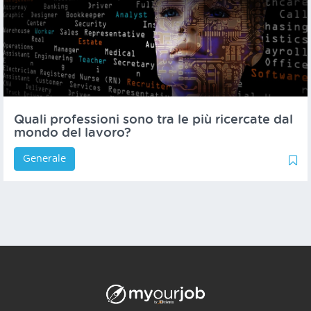
Quali professioni sono tra le più ricercate dal
mondo del lavoro?
Generale
1
1