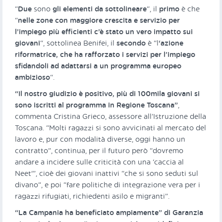
“
Due
sono
gli elementi da sottolineare
“, il
primo
è che
“
nelle zone con maggiore crescita e servizio per
l’impiego più efficienti c’è stato un vero impatto sui
giovani
“, sottolinea Benifei, il
secondo
è “l
‘azione
riformatrice, che ha rafforzato i servizi per l’impiego
sfidandoli ad adattarsi a un programma europeo
ambizioso
“.
“Il nostro giudizio è positivo, più di 100mila giovani si
sono iscritti al programma in Regione Toscana”
,
commenta Cristina Grieco, assessore all’Istruzione della
Toscana. “Molti ragazzi si sono avvicinati al mercato del
lavoro e, pur con modalità diverse, oggi hanno un
contratto”, continua, per il futuro però “dovremo
andare a incidere sulle criticità con una ‘caccia al
Neet'”, cioè dei giovani inattivi “che si sono seduti sul
divano”, e poi “fare politiche di integrazione vera per i
ragazzi rifugiati, richiedenti asilo e migranti”.
“La Campania ha beneficiato ampiamente” di Garanzia