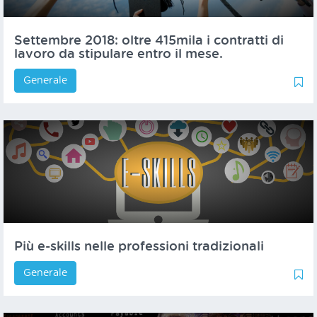
Settembre 2018: oltre 415mila i contratti di
lavoro da stipulare entro il mese.
Generale
0
1
Più e-skills nelle professioni tradizionali
Generale
0
1