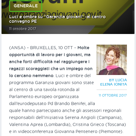
GENERALE
Luci e ombre su “Garanzia giovani” -al centro
convegno PE
11 ottobre 2017
(ANSA) – BRUXELLES, 10 OTT –
Molte
opportunità di lavoro per i giovani, ma
anche forti difficoltà nel raggiungere i
ragazzi scoraggiati che un impiego non
lo cercano nemmeno
. Luci e ombre del
BY LUCIA
programma Garanzia giovani sono state
ELENA IONITA
al centro di una tavola rotonda al
11 OTTOBRE 2017
Parlamento europeo organizzata
dall’eurodeputato Pd Brando Benifei, alla
quale hanno partecipato anche gli assessori regionali
responsabili dell’iniziativa Serena Angioli (Campania),
Valentina Aprea (Lombardia), Cristina Grieco (Toscana)
e in videoconferenza Giovanna Pentenero (Piemonte).