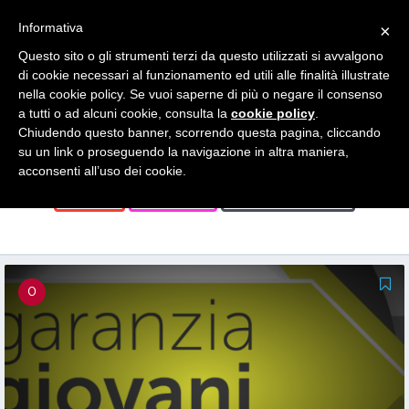
Search
Informativa
×
for:
Questo sito o gli strumenti terzi da questo utilizzati si avvalgono
di cookie necessari al funzionamento ed utili alle finalità illustrate
News
nella cookie policy. Se vuoi saperne di più o negare il consenso
a tutti o ad alcuni cookie, consulta la
cookie policy
.
Chiudendo questo banner, scorrendo questa pagina, cliccando
su un link o proseguendo la navigazione in altra maniera,
FORMAZIONE
GENERALE
GIOVANI
acconsenti all’uso dei cookie.
STAGE
STARTUP
TUTTE LE NEWS
0
0
0