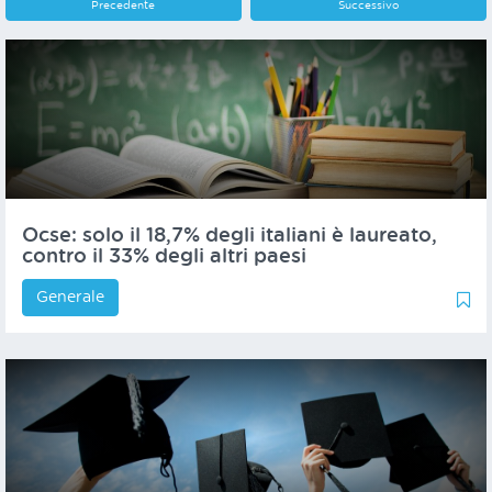
Precedente
Successivo
Ocse: solo il 18,7% degli italiani è laureato,
contro il 33% degli altri paesi
Generale
0
0