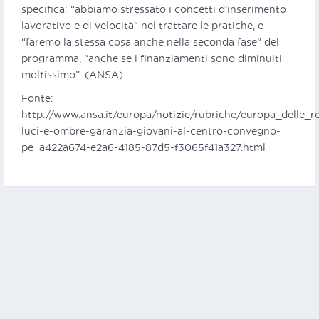
specifica: “abbiamo stressato i concetti d’inserimento
lavorativo e di velocità” nel trattare le pratiche, e
“faremo la stessa cosa anche nella seconda fase” del
programma, “anche se i finanziamenti sono diminuiti
moltissimo”. (ANSA).
Fonte:
http://www.ansa.it/europa/notizie/rubriche/europa_delle_r
luci-e-ombre-garanzia-giovani-al-centro-convegno-
pe_a422a674-e2a6-4185-87d5-f3065f41a327.html