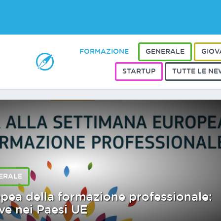
FORMAZIONE
GENERALE
GIOV
STARTUP
TUTTE LE NE
ERALE
pea della formazione professionale:
ive nei Paesi UE