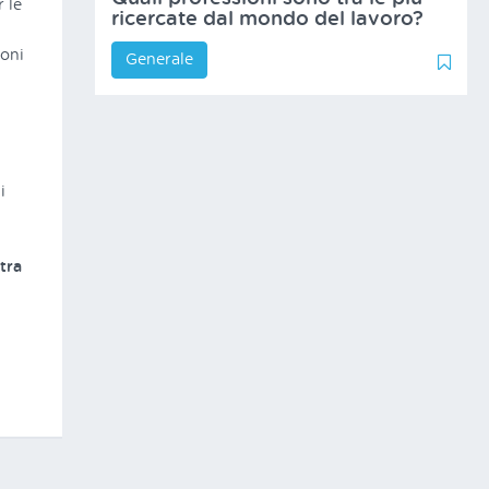
 le
ricercate dal mondo del lavoro?
ioni
Generale
1
1
i
 tra
-