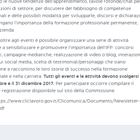
o le nuove tendenze dell’apprendimento, tavole rotonde/chat per
zioni di settore, per discutere del fabbisogno di competenze
ali e delle possibili modalità per svilupparle, discorsi e dichiaraz
ngano l’importanza della formazione professionale permanente,
azienda.
oltre agli eventi è possibile organizzare una serie di attività
te a sensibilizzare e promuovere l’importanza dell’IFP: concorsi
ci, campagne mediatiche, realizzazione di video o blog, interazion
sui social media, scelta di testimonial/personaggi che siano
ione e raccontino le loro storie di successo nella formazione
ale e nella carriera.
Tutti gli eventi e le attività devono svolgersi
bre e il 31 dicembre 2017.
Per partecipare occorre compilare il
 registrazione disponibile sul sito della Commissione.
tps://www.cliclavoro.gov.it/Clicomunica/Documents/Newsletter
df