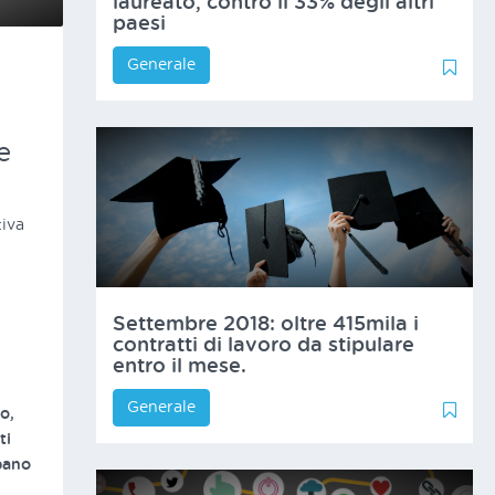
laureato, contro il 33% degli altri
paesi
Generale
0
0
r
e
tiva
Settembre 2018: oltre 415mila i
contratti di lavoro da stipulare
i
entro il mese.
Generale
0
1
eo,
ti
upano