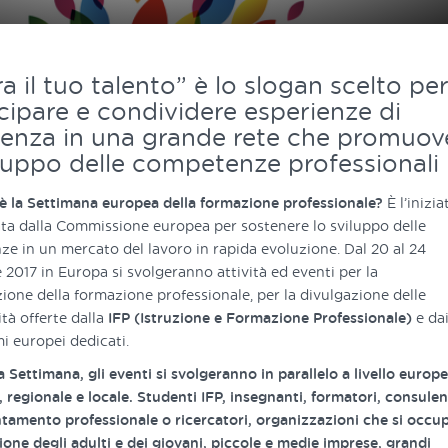
a il tuo talento” è lo slogan scelto pe
cipare e condividere esperienze di
lenza in una grande rete che promuov
iluppo delle competenze professionali
è la Settimana europea della formazione professionale?
È l’inizia
ta dalla Commissione europea per sostenere lo sviluppo delle
e in un mercato del lavoro in rapida evoluzione. Dal 20 al 24
2017 in Europa si svolgeranno attività ed eventi per la
zione della formazione professionale, per la divulgazione delle
tà offerte dalla
IFP (Istruzione e Formazione Professionale)
e da
 europei dedicati.
 Settimana, gli eventi si svolgeranno in parallelo a livello europ
 regionale e locale. Studenti IFP, insegnanti, formatori, consulen
entamento professionale o ricercatori, organizzazioni che si occ
ione degli adulti e dei giovani, piccole e medie imprese, grandi