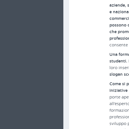
aziende, s
e nazional
commercio
possono c
che promu
professio
consente a
Una forma
studenti.
loro inse
slogan sce
Come si p
iniziative
porte aper
all’esper
formazion
professio
sviluppo 