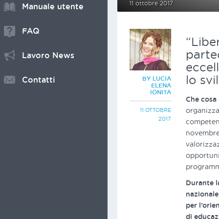
11 ottobre 2017
Manuale utente
FAQ
“Liber
parte
Lavoro News
eccel
lo sv
BY LUCIA
Contatti
ELENA
IONITA
Che cosa 
organizza
11 OTTOBRE
2017
competenz
novembre 
valorizza
opportuni
programmi
Durante la
nazionale,
per l’ori
di educaz