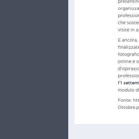
presentin
organizza
profession
che soste
visite in 
E ancora, 
finalizza
fotografi
online e 
d’ispiraz
profession
l’1 settem
modulo di
Fonte: ht
Ottobre.p