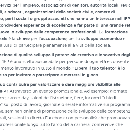
ervizi per l’impiego, associazioni di genitori, autorità locali, regi
i, sindacati, organizzazioni della società civile, camere di
, parti sociali o gruppi associati che hanno un interesse nell’IF
ondividere esperienze di eccellenza e far parte di una grande re
ove lo sviluppo delle competenze professionali.
La
formazione
nale
è la
chiave
per l’
occupazione
, per lo
sviluppo economico
e
 tutti di partecipare pienamente alla vita della società.
zione di qualità sviluppa il potenziale creativo e innovativo degl
L’IFP è una scelta auspicabile per persone di ogni età e consente 
rimento lavorativo in tutto il mondo.
“Libera il tuo talento” è lo
lto per invitare a partecipare e mettersi in gioco.
uò contribuire per valorizzare e dare maggiore visibilità alle
 IFP?
Attraverso un evento promozionale. Ad esempio: giornate
te, career day, saloni dell’istruzione, fiere, incontri “chiedi
to” sul posto di lavoro, giornate o serate informative sui programm
e, seminari online di promozione dello sviluppo delle competen
nali, sessioni in diretta Facebook con personalità che promuovan
professionale lungo tutto l’arco della carriera, conferenze che