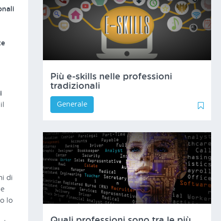
onali
P
te
Più e-skills nelle professioni
tradizionali
i
Generale
0
1
il
i di
ze
o lo
Quali professioni sono tra le più