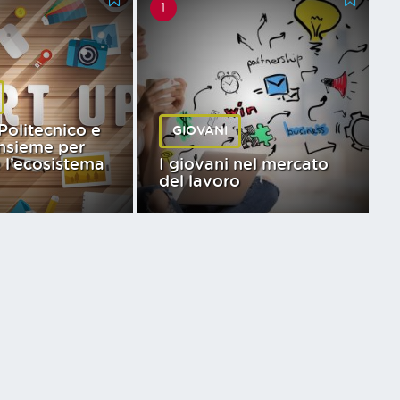
1
Politecnico e
GIOVANI
nsieme per
 l’ecosistema
I giovani nel mercato
del lavoro