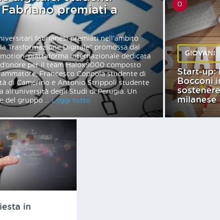
0
i Fabriano premiati a
versitari fabrianesi premiati nell’ambito
r la Trasformazione Digitale” promossa dal
GIOVANI
motion, piattaforma internazionale dedicata
za d’onore per il team Halox9000 composto
Start-up: 
grammatore, Francesco Coppola studente di
Bocconi i
ità di Camerino e Antonio Strippoli studente
sostenere
 all’università degli Studi di Perugia. Un
milanese
le del gruppo …
Leggi tutto
iesta in