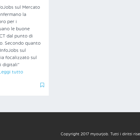
nfoJobs sul Mercato
confermano la
oro per i
nuano le buone
CT dal punto di
oro. Secondo quanto
InfoJobs sul
ia focalizzato sul
 digitali”
Leggi tutto
0
0
Copyright 2017 myourjob. Tutti i diritti rise