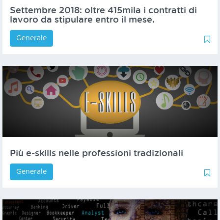
Settembre 2018: oltre 415mila i contratti di
lavoro da stipulare entro il mese.
Generale
0
1
Più e-skills nelle professioni tradizionali
Generale
0
1