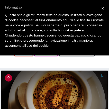
Search
Informativa
×
for:
Questo sito o gli strumenti terzi da questo utilizzati si avvalgono
di cookie necessari al funzionamento ed utili alle finalità illustrate
News
nella cookie policy. Se vuoi saperne di più o negare il consenso
a tutti o ad alcuni cookie, consulta la
cookie policy
.
Chiudendo questo banner, scorrendo questa pagina, cliccando
su un link o proseguendo la navigazione in altra maniera,
FORMAZIONE
GENERALE
GIOVANI
acconsenti all’uso dei cookie.
STAGE
STARTUP
TUTTE LE NEWS
0
0
0