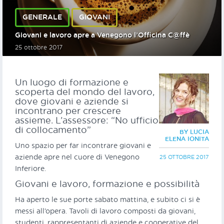
GENERALE
GIOVANI
Giovani e lavoro apre a Venegono l’Officina C@ffè
25 ottobre 2017
Un luogo di formazione e
scoperta del mondo del lavoro,
dove giovani e aziende si
incontrano per crescere
assieme. L’assessore: “No ufficio
di collocamento”
BY LUCIA
ELENA IONITA
Uno spazio per far incontrare giovani e
aziende apre nel cuore di Venegono
25 OTTOBRE 2017
Inferiore.
Giovani e lavoro, formazione e possibilità
Ha aperto le sue porte sabato mattina, e subito ci si è
messi all’opera. Tavoli di lavoro composti da giovani,
studenti, rappresentanti di aziende e cooperative del