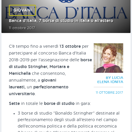
GIOVANI
Banca d’Italia, 7 borse di studio in Italia o all’estero
11 ottobre 2017
C’è tempo fino a venerdì
13 ottobre
per
partecipare al concorso Banca d’Italia
2018-2019 per l’assegnazione delle
borse
di studio
Stringher, Mortara e
Menichella
che consentono,
BY LUCIA
annualmente, a
giovani
ELENA IONITA
laureati,
un
perfezionamento
11 OTTOBRE 2017
universitario
.
Sette
in totale le
borse di studio
in gara:
3 borse di studio “Bonaldo Stringher” destinate al
perfezionamento degli studi all’estero nel campo
dell’economia politica e della politica economica