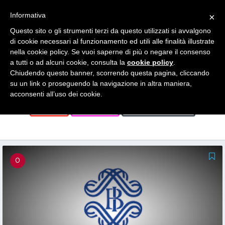
Search
Informativa
×
for:
Questo sito o gli strumenti terzi da questo utilizzati si avvalgono
di cookie necessari al funzionamento ed utili alle finalità illustrate
News
nella cookie policy. Se vuoi saperne di più o negare il consenso
a tutti o ad alcuni cookie, consulta la
cookie policy
.
Chiudendo questo banner, scorrendo questa pagina, cliccando
su un link o proseguendo la navigazione in altra maniera,
FORMAZIONE
GENERALE
GIOVANI
acconsenti all’uso dei cookie.
STAGE
STARTUP
TUTTE LE NEWS
0
0
0