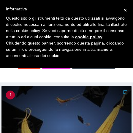
Search
Informativa
×
for:
Questo sito o gli strumenti terzi da questo utilizzati si avvalgono
di cookie necessari al funzionamento ed utili alle finalità illustrate
News
nella cookie policy. Se vuoi saperne di più o negare il consenso
a tutti o ad alcuni cookie, consulta la
cookie policy
.
Chiudendo questo banner, scorrendo questa pagina, cliccando
su un link o proseguendo la navigazione in altra maniera,
FORMAZIONE
GENERALE
GIOVANI
acconsenti all’uso dei cookie.
STAGE
STARTUP
TUTTE LE NEWS
1
1
1