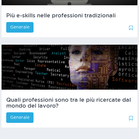
Più e-skills nelle professioni tradizionali
Generale
0
1
Quali professioni sono tra le più ricercate dal
mondo del lavoro?
Generale
1
1