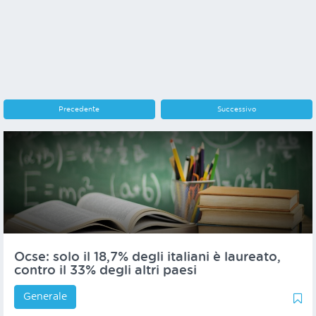
Precedente
Successivo
Ocse: solo il 18,7% degli italiani è laureato,
contro il 33% degli altri paesi
Generale
0
0