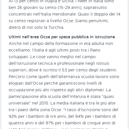
Al 13 per cento in Puglia e Sicilia. I Neet in Italia sono
ben 26 giovani su cento (15-29 anni), soprattutto
concentrati nell’Italia meridionale. Quasi il doppio dei 14
su cento registrati a livello Ocse. Siamo penultimi,
dietro di noi solo la Turchia.
Ultimi nell’area Ocse per spesa pubblica in istruzione
.
Anche nel campo della formazione in età adulta non
eccelliamo: l’Italia è agli ultimi posti tra i Paesi
sviluppati. Le cose vanno meglio nel campo
dell’istruzione tecnica e professionale negli istituti
superiori, dove è iscritto il 53 per cento degli studenti.
Percorsi come quelli dell’alternanza scuola-lavoro sono
elogiati dall’Ocse perché garantiscono livelli di
occupazione più alti rispetto agli altri diplomati. La
partecipazione alla scuola dell’infanzia è stata “quasi
universale” nel 2015. La media italiana è tra le più alte
tra i paesi della zona Ocse. “I tassi d’iscrizione sono del
92% per i bambini di tre anni, del 94% per i bambini di
quattro anni e del 97% per i bambini di cinque anni di