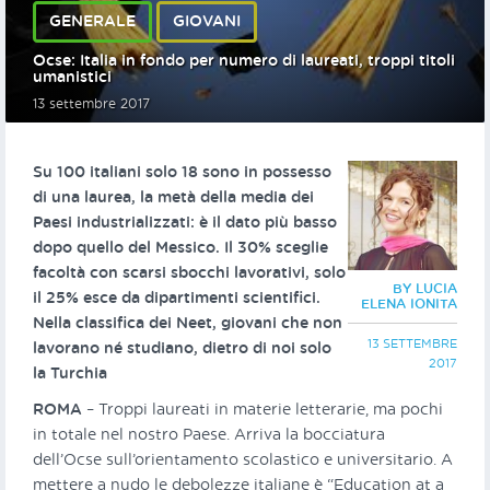
GENERALE
GIOVANI
Ocse: Italia in fondo per numero di laureati, troppi titoli
umanistici
13 settembre 2017
Su 100 italiani solo 18 sono in possesso
di una laurea, la metà della media dei
Paesi industrializzati: è il dato più basso
dopo quello del Messico. Il 30% sceglie
facoltà con scarsi sbocchi lavorativi, solo
BY LUCIA
il 25% esce da dipartimenti scientifici.
ELENA IONITA
Nella classifica dei Neet, giovani che non
13 SETTEMBRE
lavorano né studiano, dietro di noi solo
2017
la Turchia
ROMA
– Troppi laureati in materie letterarie, ma pochi
in totale nel nostro Paese. Arriva la bocciatura
dell’Ocse sull’orientamento scolastico e universitario. A
mettere a nudo le debolezze italiane è “Education at a