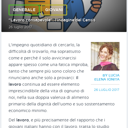
GENERALE
GIOVANI
“Lavoro consapevole”: l’indagine del Censis
26 luglio 2017
L’impegno quotidiano di cercarlo, la
difficoltà di trovarlo, ma soprattutto
come e perché il solo avvicinarcisi
appare spesso come una fatica improba,
tanto che sempre più sono coloro che
BY LUCIA
rinunciano anche solo a provarci:
il
ELENA IONITA
lavoro
continua ad essere elemento
26 LUGLIO 2017
imprescindibile della vita di ognuno di
noi, nella sua doppia valenza di alimento
primario della dignità dell’uomo e suo sostentamento
economico minimo.
Del
lavoro
, e più precisamente del rapporto che i
giovani italiani hanno con il lavoro, tratta lo studio