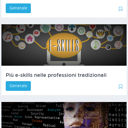
Generale
0
1
Più e-skills nelle professioni tradizionali
Generale
0
1