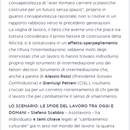
consapevolezza di “aver formato carriere scolastiche
costruite per un futuro senza spazio”, proprio in
quanto consapevolezza razionale, non si risolve in un
rapporto rabbioso verso le precedenti generazioni.
La voglia di lavoro, il fatto che averne uno che piace sia
tuttora considerato il primo fattore di costruzione della
felicità, si è sostanziata in un
effetto-sparpagliamento
che rifiuta l’intermediazione, sebbene molti degli
intervistati che un lavoro lo hanno trovato individuino
proprio negli strumenti di intermediazione uno dei
fattori decisivi. Strumenti di intermediazione che,
anche a parere di
Alessio Rossi
(Presidente Giovani
Confindustria) e
Gianluigi Petteni
(CISL), risultano
cruciali sia per un corretto riorientamento di chi perde
il lavoro che per combatterne il senso di smarrimento.
LO SCENARIO: LE SFIDE DEL LAVORO TRA OGGI E
DOMANI – Stefano Scabbio
– Assolavoro – ha
individuato
4 temi chiave
legati al “cambiamento
culturale” già in atto nel mondo del lavoro: la quarta