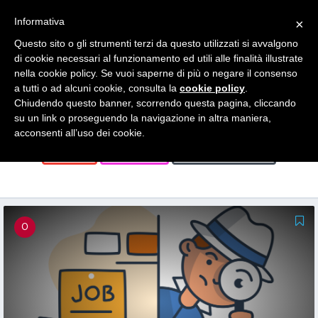
Search
Informativa
×
for:
Questo sito o gli strumenti terzi da questo utilizzati si avvalgono
di cookie necessari al funzionamento ed utili alle finalità illustrate
News
nella cookie policy. Se vuoi saperne di più o negare il consenso
a tutti o ad alcuni cookie, consulta la
cookie policy
.
Chiudendo questo banner, scorrendo questa pagina, cliccando
su un link o proseguendo la navigazione in altra maniera,
FORMAZIONE
GENERALE
GIOVANI
acconsenti all’uso dei cookie.
STAGE
STARTUP
TUTTE LE NEWS
0
0
0