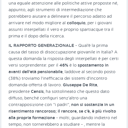
una eguale attenzione alle politiche attive proposte né,
appunto, agli strumenti di intermediazione che
potrebbero aiutare a delineare il percorso adatto ad
arrivare nel modo migliore al
colloquio
, per i giovani
assunti interpellati il vero e proprio spartiacque tra il
prima e il dopo della ricerca.
IL RAPPORTO GENERAZIONALE
– Qual’è la prima
causa del tasso di disoccupazione giovanile in Italia? A
questa domanda la risposta degli interpellati è per certi
versi sorprendente: per il
46%
è lo
spostamento in
avanti dell’età pensionabile
, laddove al secondo posto
(38%) troviamo l’inefficacia dei sistemi d’incontro
domanda-offerta di lavoro.
Giuseppe De Rita
,
presidente
Censis
, ha sottolineato che questo dato
diffuso, benché configuri senz’altro una
contrapposizione con “i padri”,
non si sostanzia in un
risentimento rancoroso; il rancore, se c’è, è più rivolto
alla propria formazione
– molti, guardando indietro nel
tempo, non tornerebbero a studiare – , mentre la