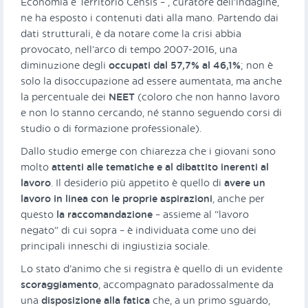
Economia e Territorio Censis – , curatore dell’indagine,
ne ha esposto i contenuti dati alla mano. Partendo dai
dati strutturali, è da notare come la crisi abbia
provocato, nell’arco di tempo 2007-2016, una
diminuzione degli
occupati dal 57,7% al 46,1%
; non è
solo la disoccupazione ad essere aumentata, ma anche
la percentuale dei
NEET
(coloro che non hanno lavoro
e non lo stanno cercando, né stanno seguendo corsi di
studio o di formazione professionale).
Dallo studio emerge con chiarezza che i giovani sono
molto
attenti alle tematiche e al dibattito inerenti al
lavoro
. Il desiderio più appetito è quello di
avere un
lavoro in linea con le proprie aspirazioni
, anche per
questo
la raccomandazione
– assieme al “lavoro
negato” di cui sopra – è individuata come uno dei
principali inneschi di ingiustizia sociale.
Lo stato d’animo che si registra è quello di un evidente
scoraggiamento
, accompagnato paradossalmente da
una
disposizione alla fatica
che, a un primo sguardo,