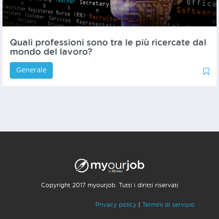
Quali professioni sono tra le più ricercate dal
mondo del lavoro?
Generale
1
1
Copyright 2017 myourjob. Tutti i diritti riservati
Privacy policy
|
Termini di servizio