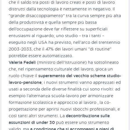
che il saldo tra posti di lavoro creati e posti di lavoro
distrutti dalla tecnologia è nettamente in negativo. Il
“grande disaccoppiamento” tra la curva sempre più alta
della produttività e quella sempre più bassa
dell’occupazione deve far riflettere su superficiali
entusiasmi al riguardo; uno studio – tra i tanti –
eseguito negli USA ha previsto, nell’arco del trentennio
2003-2033, che il 47% dei lavori umani “di routine”
potrebbe essere automatizzato.
Valeria Fedeli
(ministro dell’Istruzione) ha sottolineato
che, nel ripensamento culturale del lavoro, gioca un
ruolo chiave il
superamento del vecchio schema studio-
lavoro-pensione
; i nuovi strumenti vanno apprezzati ed
usati a seconda delle diverse finalità cui sono rivolti: ad
esempio l’alternanza scuola-lavoro per armonizzare
formazione scolastica e approccio al lavoro , la co-
progettazione per aprirsi nuovi sbocchi professionali, e
così tanti altri strumenti. La
decontribuzione sulle
assunzioni di under 30
può essere uno strumento
valido, ma
a condizione che si accompagni a piani di