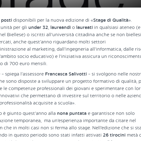
i
posti
disponibili per la nuova edizione di «
Stage di Qualità
».
unità per gli
under 32
,
laureandi
o
laureati
in qualsiasi ateneo (e
nel Biellese) o iscritti all’università cittadina anche se non biellesi.
cercati, anche quest’anno riguardano molti settori
nistrazione al marketing, dall’ingegneria all’informatica, dalle ri
’ambito socio educativo) e l’iniziativa assicura un riconosciment
 di 700 euro mensili.
e – spiega l’assessore
Francesca Salivotti
– si svolgono nelle nost
he sono disposte a sviluppare un progetto formativo di qualità, 
e le competenze professionali dei giovani e sperimentare con lo
nnovativi che permettano di investire sul territorio o nelle azien
 professionalità acquisite a scuola».
to è giunto quest’anno alla
nona puntata
e garantisce non solo
zione temporanea, ma un’esperienza importante da citare nel
 che in molti casi non si ferma allo stage. Nell’edizione che si st
do in questo periodo sono stati infatti attivati
26 tirocini
metà d