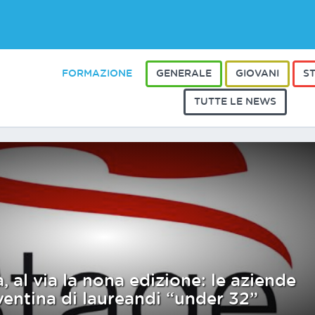
FORMAZIONE
GENERALE
GIOVANI
S
TUTTE LE NEWS
, al via la nona edizione: le aziende
ventina di laureandi “under 32”