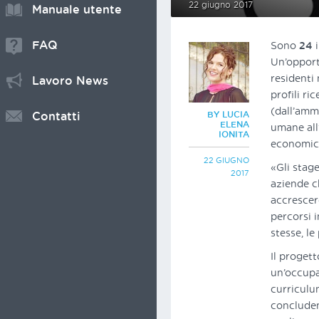
22 giugno 2017
Manuale utente
FAQ
Sono
24
Un’opport
residenti 
Lavoro News
profili ri
(dall’ammi
BY LUCIA
Contatti
ELENA
umane all
IONITA
economico
22 GIUGNO
«Gli stag
2017
aziende c
accrescer
percorsi i
stesse, le
Il proget
un’occupa
curriculum
concluden