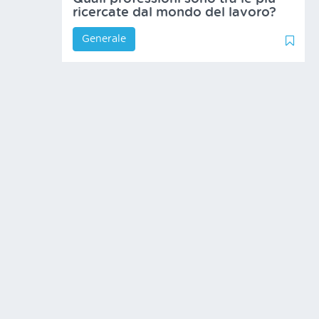
ricercate dal mondo del lavoro?
Generale
1
1