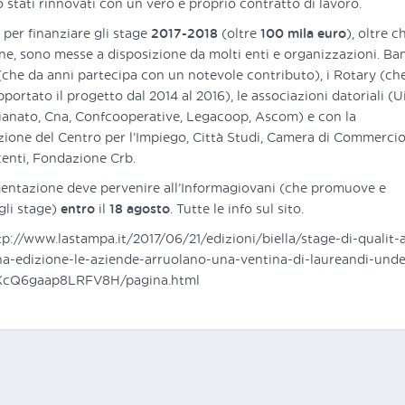
o stati rinnovati con un vero e proprio contratto di lavoro.
 per finanziare gli stage
2017-2018
(oltre
100 mila euro
), oltre c
e, sono messe a disposizione da molti enti e organizzazioni. Ba
(che da anni partecipa con un notevole contributo), i Rotary (ch
ortato il progetto dal 2014 al 2016), le associazioni datoriali (U
ianato, Cna, Confcooperative, Legacoop, Ascom) e con la
zione del Centro per l’Impiego, Città Studi, Camera di Commercio
enti, Fondazione Crb.
ntazione deve pervenire all’Informagiovani (che promuove e
gli stage)
entro
il
18 agosto
. Tutte le info sul sito.
tp://www.lastampa.it/2017/06/21/edizioni/biella/stage-di-qualit-a
na-edizione-le-aziende-arruolano-una-ventina-di-laureandi-unde
KcQ6gaap8LRFV8H/pagina.html