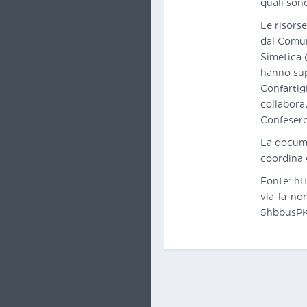
quali son
Le risorse
dal Comun
Simetica 
hanno supp
Confartig
collabora
Confeserc
La docume
coordina 
Fonte: ht
via-la-no
5hbbusP