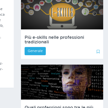
he
nca
e
ib,
,
Più e-skills nelle professioni
tradizionali
Generale
0
1
l-
r-
Quali professioni sono tra le più