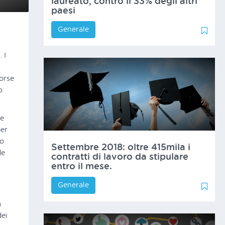
laureato, contro il 33% degli altri
paesi
Generale
0
0
 I
sorse
o
re
per
ro
Settembre 2018: oltre 415mila i
de
contratti di lavoro da stipulare
entro il mese.
Generale
0
1
a
ei